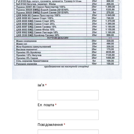
ім'я
*
Ел. пошта
*
Повідомлення
*