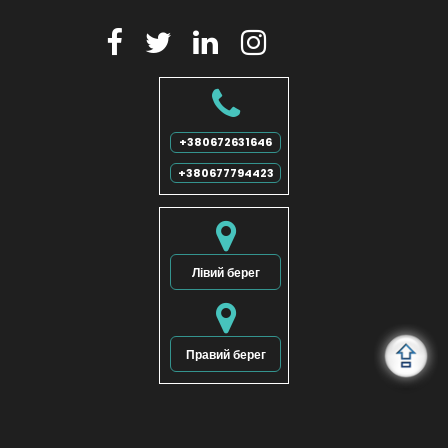





+380672631646
+380677794423

Лівий берег

Правий берег